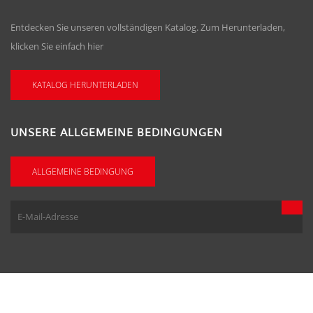
Entdecken Sie unseren vollständigen Katalog. Zum Herunterladen,
klicken Sie einfach hier
KATALOG HERUNTERLADEN
UNSERE ALLGEMEINE BEDINGUNGEN
ALLGEMEINE BEDINGUNG
Copyright © 2026, Agence floowedit
Floowedit.com creation et gestion
de site web