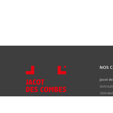
NOS 
Jacot d
Gottstat
2504 Bie
Suisse