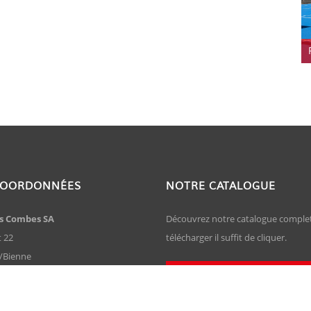
COORDONNÉES
NOTRE CATALOGUE
es Combes SA
Découvrez notre catalogue complet
t 22
télécharger il suffit de cliquer.
l/Bienne
TÉLÉCHARGER LE CATALOGUE