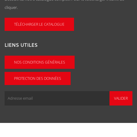
cliquer.
TÉLÉCHARGER LE CATALOGUE
LIENS UTILES
NOS CONDITIONS GÉNÉRALES
PROTECTION DES DONNÉES
VALIDER
Copyright © 2026, Agence floowedit
Floowedit.com creation et gestion